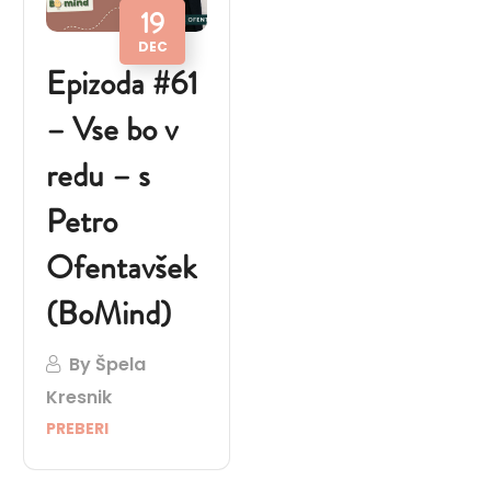
19
DEC
Epizoda #61
– Vse bo v
redu – s
Petro
Ofentavšek
(BoMind)
By
Špela
Kresnik
PREBERI