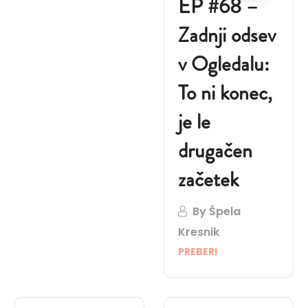
EP #68 –
Zadnji odsev
v Ogledalu:
To ni konec,
je le
drugačen
začetek
By
Špela
Kresnik
PREBERI