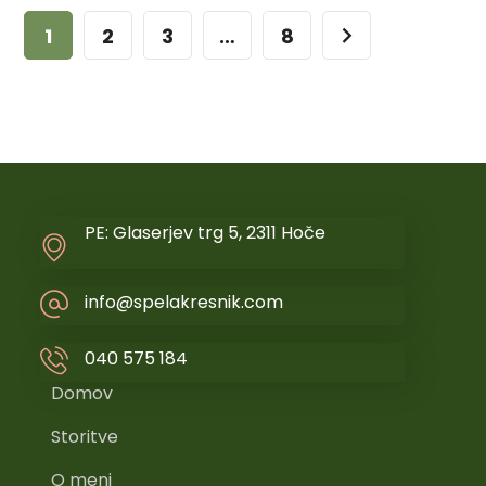
1
2
3
…
8
PE: Glaserjev trg 5, 2311 Hoče
info@spelakresnik.com
040 575 184
Domov
Storitve
O meni