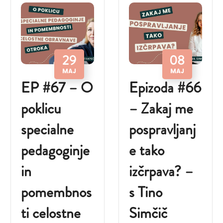
29
08
MAJ
MAJ
EP #67 – O
Epizoda #66
poklicu
– Zakaj me
specialne
pospravljanj
pedagoginje
e tako
in
izčrpava? –
pomembnos
s Tino
ti celostne
Simčič