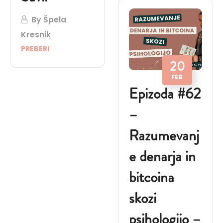
By
Špela
Kresnik
PREBERI
20
FEB
Epizoda #62
–
Razumevanj
e denarja in
bitcoina
skozi
psihologijo –