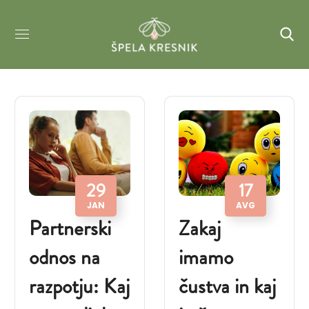
29
17
JAN
AVG
Partnerski
Zakaj
odnos na
imamo
razpotju: Kaj
čustva in kaj