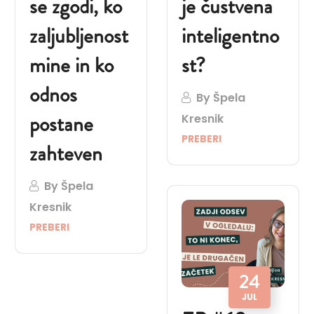
se zgodi, ko
je čustvena
zaljubljenost
inteligentno
mine in ko
st?
odnos
By
Špela
postane
Kresnik
PREBERI
zahteven
By
Špela
Kresnik
PREBERI
24
JUL