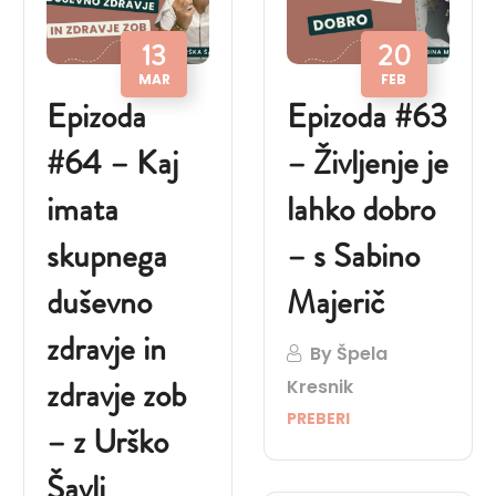
13
20
MAR
FEB
Epizoda
Epizoda #63
#64 – Kaj
– Življenje je
imata
lahko dobro
skupnega
– s Sabino
duševno
Majerič
zdravje in
By
Špela
zdravje zob
Kresnik
PREBERI
– z Urško
Šavli