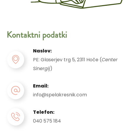
Kontaktni podatki
Naslov:
PE: Glaserjev trg 5, 2311 Hoče (
Center
Sinergij
)
Email:
info@spelakresnik.com
Telefon:
040 575 184