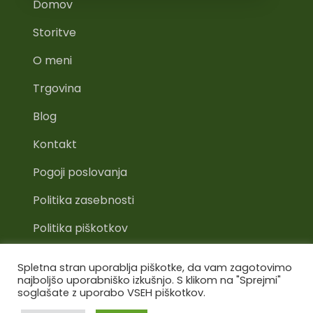
Domov
Storitve
O meni
Trgovina
Blog
Kontakt
Pogoji poslovanja
Politika zasebnosti
Politika piškotkov
Spletna stran uporablja piškotke, da vam zagotovimo
najboljšo uporabniško izkušnjo. S klikom na "Sprejmi"
soglašate z uporabo VSEH piškotkov.
©Špela Kresnik 2022. Spletno stran je izdelala
OnOff