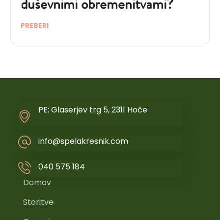
duševnimi obremenitvami?
PREBERI
PE: Glaserjev trg 5, 2311 Hoče
info@spelakresnik.com
040 575 184
Domov
Storitve