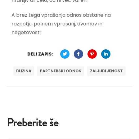
hranljiv ali celo, da ni več varen.
A brez tega vprašanja odnos obstane na
razpotju, polnem vprašanj, dvomov in
negotovosti.
DELI ZAPIS:
BLIŽINA
PARTNERSKI ODNOS
ZALJUBLJENOST
Preberite še