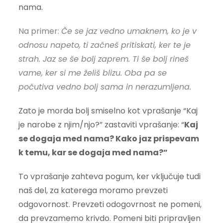
nama.
Na primer:
Če se jaz vedno umaknem, ko je v
odnosu napeto, ti začneš pritiskati, ker te je
strah. Jaz se še bolj zaprem. Ti še bolj rineš
vame, ker si me želiš blizu. Oba pa se
počutiva vedno bolj sama in nerazumljena.
Zato je morda bolj smiselno kot vprašanje “Kaj
je narobe z njim/njo?” zastaviti vprašanje: “
Kaj
se dogaja med nama? Kako jaz prispevam
k temu, kar se dogaja med nama?”
To vprašanje zahteva pogum, ker vključuje tudi
naš del, za katerega moramo prevzeti
odgovornost. Prevzeti odogovrnost ne pomeni,
da prevzamemo krivdo. Pomeni biti pripravljen