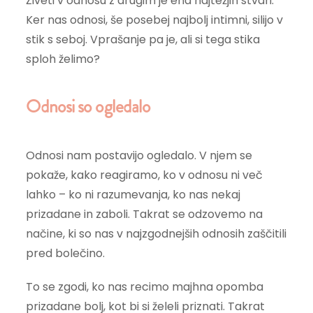
Živeti v odnosu z drugim je ena najtežjih stvari.
Ker nas odnosi, še posebej najbolj intimni, silijo v
stik s seboj. Vprašanje pa je, ali si tega stika
sploh želimo?
Odnosi so ogledalo
Odnosi nam postavijo ogledalo. V njem se
pokaže, kako reagiramo, ko v odnosu ni več
lahko – ko ni razumevanja, ko nas nekaj
prizadane in zaboli. Takrat se odzovemo na
načine, ki so nas v najzgodnejših odnosih zaščitili
pred bolečino.
To se zgodi, ko nas recimo majhna opomba
prizadane bolj, kot bi si želeli priznati. Takrat