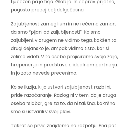
Ljubezen pa je tišja. Globlja. In čeprav prijetna,
pogosto precej bolj dolgočasna.
Zaljubljenost zamegli um in ne rečemo zaman,
da smo “pijani od zaljubljenosti”. Ko smo
zaljubljeni, v drugem ne vidimo tega, kakšen ta
drugi dejansko je, ampak vidimo tisto, kar si
želimo videti. V to osebo projiciramo svoje želje,
hrepenenja in predstave o idealnem partnerju.
In jo zato nevede precenimo.
Ko se iluzija, ki jo ustvari zaljubljenost razblini,
pride razočaranje. Razlog ni v tem, da je druga
oseba “slaba”, gre za to, da ni takšna, kakršno
smo si ustvarili v svoji glavi.
Takrat se prvič znajdemo na razpotju. Ena pot