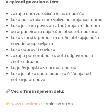
V epizodi govoriva o tem:
zakaj je dom zatočišče in ne skladišče
kako perfekcionizem vpliva na urejenost doma
kako je sram povezan z (ne)urejenim domom
da organiziranje daje lažen občutek nadzora
kako vzorci iz primarnih družin oblikujejo naše
navade pospravljanja
kako odpraviti navlako
zakaj je pomembno razdeliti odgovornosti
znotraj družine
kaj je življenjski oz. normalni nered
kako je lahko spomladansko čiščenje tudi
notranja prenova
Več o Tini in njenem delu:
www.tinasimcic.si
spletna stran