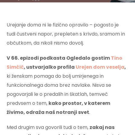
Urejanje doma ni le fizično opravilo – pogosto je
tudi čustveni napor, prepleten s krivdo, sramom in
občutkom, da nikoli nismo dovolj.
V 66. epizodi podkasta Ogledalo gostim
Tino
Simčič
, ustvarjalko profila
Urejen dom veselja
,
ki ženskam pomaga do bolj umirjenega in
funkcionalnega doma brez navlake. Nisva se
pogovarjali le o predalih in škatlah, temveč
predvsem o tem,
kako prostor, v katerem
živimo, odraža naš notranji svet
.
Med drugim sva govorili tudi o tem,
zakaj nas