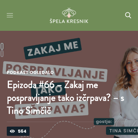
PODKAST OGLEDALO
Epizoda #66 – Zakaj me
pospravljanje tako izčrpava? – s
Tino Simčič
564