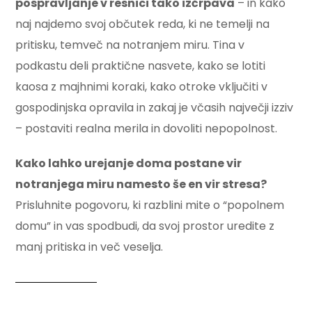
pospravljanje v resnici tako izčrpava
– in kako
naj najdemo svoj občutek reda, ki ne temelji na
pritisku, temveč na notranjem miru. Tina v
podkastu deli praktične nasvete, kako se lotiti
kaosa z majhnimi koraki, kako otroke vključiti v
gospodinjska opravila in zakaj je včasih največji izziv
– postaviti realna merila in dovoliti nepopolnost.
Kako lahko urejanje doma postane vir
notranjega miru namesto še en vir stresa?
Prisluhnite pogovoru, ki razblini mite o “popolnem
domu” in vas spodbudi, da svoj prostor uredite z
manj pritiska in več veselja.