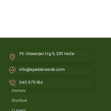
PE: Glaserjev trg 5, 2311 Hoče
info@spelakresnik.com
040 575 184
Domov
Storitve
O meni