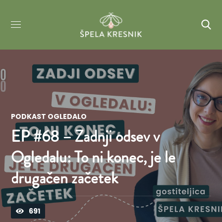
PODKAST OGLEDALO
EP #68 – Zadnji odsev v
Ogledalu: To ni konec, je le
drugačen začetek
691