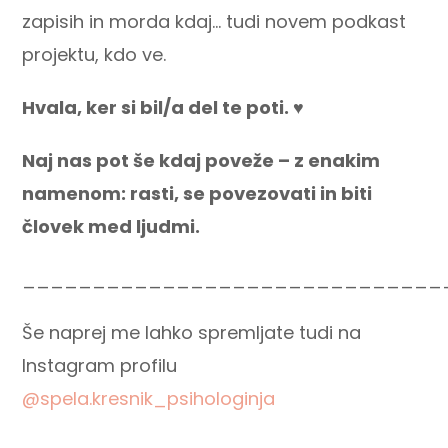
zapisih in morda kdaj… tudi novem podkast
projektu, kdo ve.
Hvala, ker si bil/a del te poti. ♥️
Naj nas pot še kdaj poveže – z enakim
namenom: rasti, se povezovati in biti
človek med ljudmi.
______________________________
Še naprej me lahko spremljate tudi na
Instagram profilu
@spela.kresnik_psihologinja