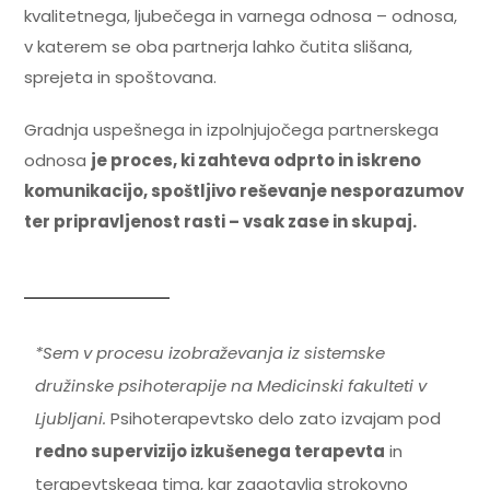
kvalitetnega, ljubečega in varnega odnosa – odnosa,
v katerem se oba partnerja lahko čutita slišana,
sprejeta in spoštovana.
Gradnja uspešnega in izpolnjujočega partnerskega
odnosa
je proces, ki zahteva odprto in iskreno
komunikacijo, spoštljivo reševanje nesporazumov
ter pripravljenost rasti – vsak zase in skupaj.
*Sem v procesu izobraževanja iz sistemske
družinske psihoterapije na Medicinski fakulteti v
Ljubljani.
Psihoterapevtsko delo zato izvajam pod
redno supervizijo
izkušenega terapevta
in
terapevtskega tima, kar zagotavlja strokovno