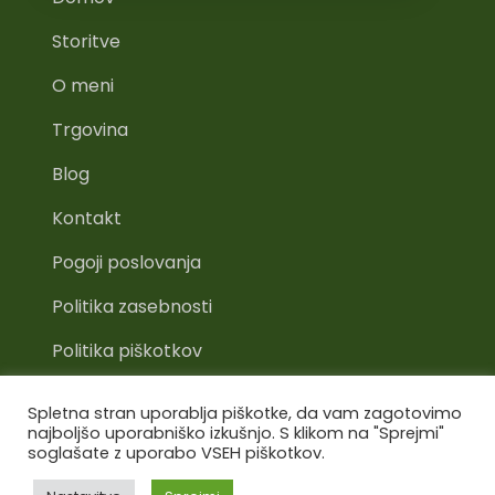
Storitve
O meni
Trgovina
Blog
Kontakt
Pogoji poslovanja
Politika zasebnosti
Politika piškotkov
Spletna stran uporablja piškotke, da vam zagotovimo
najboljšo uporabniško izkušnjo. S klikom na "Sprejmi"
soglašate z uporabo VSEH piškotkov.
©Špela Kresnik 2022. Spletno stran je izdelala
OnOff