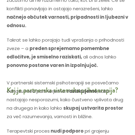
začutimo ali ne razumemo tako, kot bi si želeli. Če se
konflikti ponavljajo in ostajajo nerazrešeni, lahko
načnejo občutek varnosti, pripadnosti in ljubezni v
odnosu.
Takrat se lahko porajajo tudi vprašanja o prihodnosti
zveze – a
preden sprejemamo pomembne
odločitve, je smiselno raziskati,
ali odnos lahko
ponovno postane varen in izpolnjujoč.
V partnerski sistemski psihoterapiji se posvečamo
Kaj je partnerska sistemska psihoterapija?
odnosu med partnerjema:
raziskujemo
, kako
nastajajo nesporazumi, kako čustveno vplivata drug
na drugega in kako lahko
skupaj ustvarita prostor
za več razumevanja, varnosti in bližine.
Terapevtski proces
nudi podporo
pri grajenju