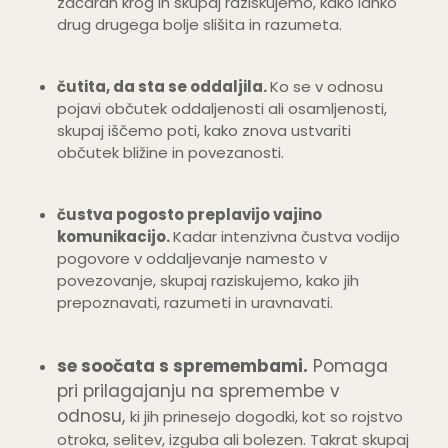
začaran krog in skupaj raziskujemo, kako lahko
drug drugega bolje slišita in razumeta.
čutita, da sta se oddaljila.
Ko se v odnosu
pojavi občutek oddaljenosti ali osamljenosti,
skupaj iščemo poti, kako znova ustvariti
občutek bližine in povezanosti.
čustva pogosto preplavijo vajino
komunikacijo.
Kadar intenzivna čustva vodijo
pogovore v oddaljevanje namesto v
povezovanje, skupaj raziskujemo, kako jih
prepoznavati, razumeti in uravnavati.
se soočata s spremembami.
Pomaga
pri prilagajanju na spremembe v
odnosu,
ki jih prinesejo dogodki, kot so rojstvo
otroka, selitev, izguba ali bolezen. Takrat skupaj