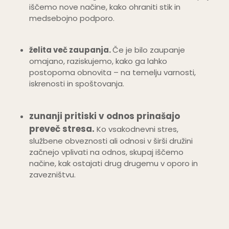
iščemo nove načine, kako ohraniti stik in
medsebojno podporo.
želita več zaupanja.
Če je bilo zaupanje
omajano, raziskujemo, kako ga lahko
postopoma obnovita – na temelju varnosti,
iskrenosti in spoštovanja.
zunanji pritiski v odnos prinašajo
preveč stresa.
Ko vsakodnevni stres,
službene obveznosti ali odnosi v širši družini
začnejo vplivati na odnos, skupaj iščemo
načine, kak ostajati drug drugemu v oporo in
zavezništvu.