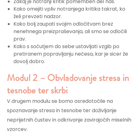
Zakaj je notranji kritik pomemben del nas.
Kako omejiti vpliv notranjega kritika takrat, ko
želi prevzeti nadzor.
Kako bolj zaupati svojim odločitvam brez
nenehnega preizpraševanja, ali smo se odločili
prav.
Kako s sočutjem do sebe ustavljati vzgib po
pretiranem popravljanju nečesa, kar je sicer že
dovolj dobro.
Modul 2 – Obvladovanje stresa in
tesnobe ter skrbi​
V drugem modulu se bomo osredotočile na
spoznavanje stresa in tesnobe ter doživljanje
neprijetnih čustev in odkrivanje zavirajočih miselnih
vzorcev.