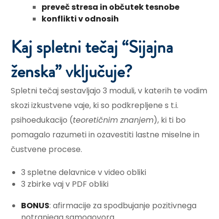
preveč stresa in občutek tesnobe
konflikti v odnosih
Kaj spletni tečaj “Sijajna
ženska” vključuje?​
Spletni tečaj sestavljajo 3 moduli, v katerih te vodim
skozi izkustvene vaje, ki so podkrepljene s t.i.
psihoedukacijo (
teoretičnim znanjem
), ki ti bo
pomagalo razumeti in ozavestiti lastne miselne in
čustvene procese.
3 spletne delavnice v video obliki
3 zbirke vaj v PDF obliki
BONUS
: afirmacije za spodbujanje pozitivnega
notranjega samogovora