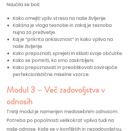
Naučila se boš:
Kako omejiti vpliv stresa na naše življenje.
Kakšna je vloga tesnobe in zakaj je tesnoba
nujna za preživetje.
Kaj je “prikrita anksioznost” in kako vpliva na
naše življenje.
Kako prepoznati, sprejeti in slišati svoje občutke.
Kako se pomiriti, ko smo zaskrbljeni.
Kako prepoznavati in preoblikovati zavirajoče
perfekcionistične miselne vzorce.
Modul 3 – Več zadovoljstva v
odnosih​
Tretji modul je namenjen medosebnim odnosom.
Potreba po popolnosti velikokrat vpliva tudi na
naše odnose. Kaže se v konfliktih in nezadovoljstvu,