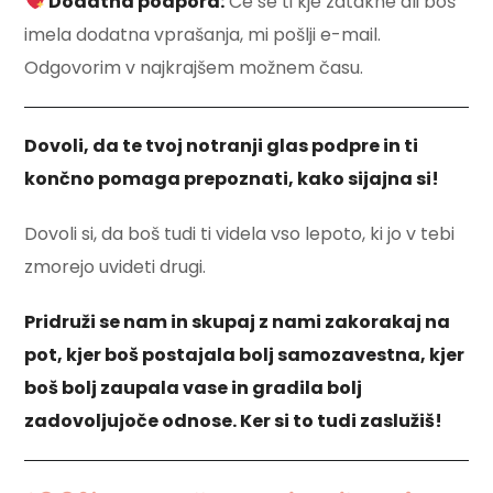
Dodatna podpora:
Če se ti kje zatakne ali boš
imela dodatna vprašanja, mi pošlji e-mail.
Odgovorim v najkrajšem možnem času.
Dovoli, da te tvoj notranji glas podpre in ti
končno pomaga prepoznati, kako sijajna si!
Dovoli si, da boš tudi ti videla vso lepoto, ki jo v tebi
zmorejo uvideti drugi.
Pridruži se nam in skupaj z nami zakorakaj na
pot, kjer boš postajala bolj samozavestna, kjer
boš bolj zaupala vase in gradila bolj
zadovoljujoče odnose. Ker si to tudi zaslužiš!