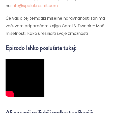
na
info@spelakresnik.com
.
Če vas o tej tematiki miselne naravnanosti zanima
več, vam priporočam knjigo Carol S. Dweck – Moč
miselnosti; Kako uresničiti svoje zmožnosti.
Epizodo lahko poslušate tukaj:
Ali na svoji najljubši podkast aplikaciji: