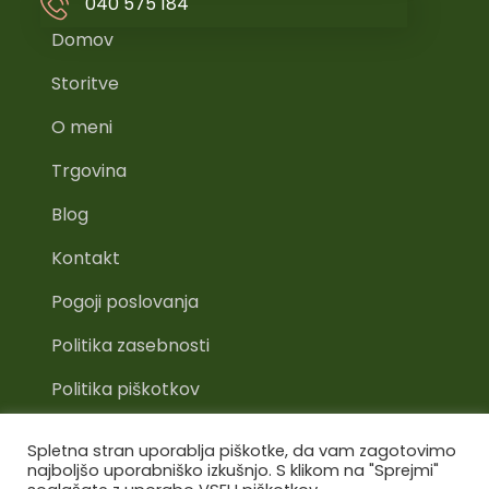
040 575 184
Domov
Storitve
O meni
Trgovina
Blog
Kontakt
Pogoji poslovanja
Politika zasebnosti
Politika piškotkov
Spletna stran uporablja piškotke, da vam zagotovimo
najboljšo uporabniško izkušnjo. S klikom na "Sprejmi"