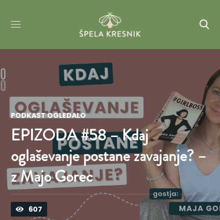
PODKAST OGLEDALO
EPIZODA #58 – Kdaj
oglaševanje postane zavajanje? –
z Majo Gorec
607