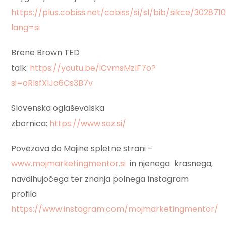
https://plus.cobiss.net/cobiss/si/sl/bib/sikce/302871
lang=si
Brene Brown TED
talk:
https://youtu.be/iCvmsMzlF7o?
si=oRIsfXlJo6Cs3B7v
Slovenska oglaševalska
zbornica:
https://www.soz.si/
Povezava do Majine spletne strani –
www.mojmarketingmentor.si
in njenega
krasnega,
navdihujočega ter znanja polnega Instagram
profila
https://www.instagram.com/mojmarketingmentor/