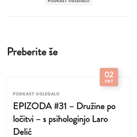
PODKAST OGLEDALO
Preberite še
02
OKT
PODKAST OGLEDALO
EPIZODA #31 – Družine po
ločitvi – s psihologinjo Laro
Delić