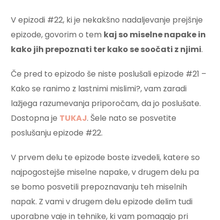
V epizodi #22, ki je nekakšno nadaljevanje prejšnje
epizode, govorim o tem
kaj so miselne napake in
kako jih prepoznati ter kako se soočati z njimi
.
Če pred to epizodo še niste poslušali epizode #21 –
Kako se ranimo z lastnimi mislimi?, vam zaradi
lažjega razumevanja priporočam, da jo poslušate.
Dostopna je
TUKAJ
. Šele nato se posvetite
poslušanju epizode #22.
V prvem delu te epizode boste izvedeli, katere so
najpogostejše miselne napake, v drugem delu pa
se bomo posvetili prepoznavanju teh miselnih
napak. Z vami v drugem delu epizode delim tudi
uporabne vaje in tehnike, ki vam pomagajo pri