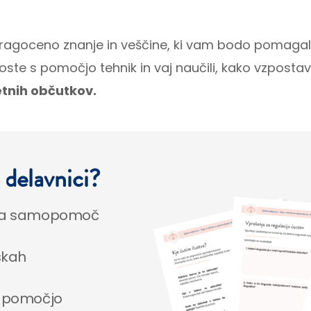
i dragoceno znanje in veščine, ki vam bodo pomagale
ste s pomočjo tehnik in vaj naučili, kako vzpostavl
etnih občutkov.
i delavnici?
aj za samopomoč
skah
s pomočjo