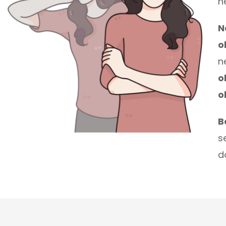
n
N
o
n
o
o
B
s
d