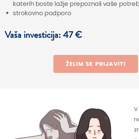
katerih boste lažje prepoznali vaše potrebe
strokovno podporo
Vaša investicija: 47 €
ŽELIM SE PRIJAVITI
V
n
z