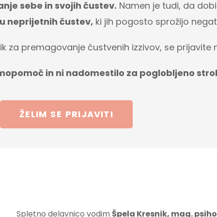
nje sebe in svojih čustev.
Namen je tudi, da dobit
 neprijetnih čustev,
ki jih pogosto sprožijo negati
hnik za premagovanje čustvenih izzivov, se prijavite
mopomoč in ni nadomestilo za poglobljeno str
ŽELIM SE PRIJAVITI
Spletno delavnico vodim
Špela Kresnik, mag. psiho