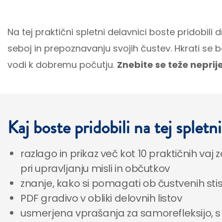
Na tej praktični spletni delavnici boste pridobil
seboj in prepoznavanju svojih čustev. Hkrati se bo
vodi k dobremu počutju.
Znebite se teže neprij
Kaj boste pridobili na tej spletn
razlago in prikaz več kot 10 praktičnih v
pri upravljanju misli in občutkov
znanje, kako si pomagati ob čustvenih sti
PDF gradivo v obliki delovnih listov
usmerjena vprašanja za samorefleksijo, 