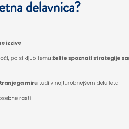
etna delavnica?
e izzive
či, pa si kljub temu
želite spoznati strategije
tranjega miru
tudi v najturobnejšem delu leta
osebne rasti