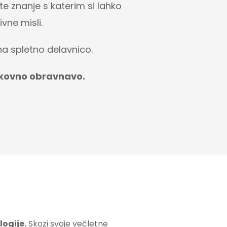
e znanje s katerim si lahko
vne misli.
 na spletno delavnico.
okovno obravnavo.
logije.
Skozi svoje večletne