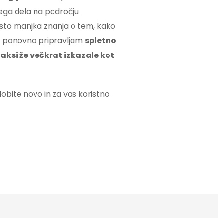
nega dela na področju
sto manjka znanja o tem, kako
vas ponovno pripravljam
spletno
raksi že večkrat izkazale kot
obite novo in za vas koristno