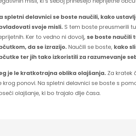
egativnih misli, ki s seboj prinesejo neprijetne obču
a spletni delavnici se boste naučili, kako ustavlj
bvladovati svoje misli.
S tem boste preusmerili tu
eprijetnih. Ker to vedno ni dovolj,
se boste naučili t
bčutkom, da se izrazijo.
Naučili se boste,
kako sli
bčutke ter jih tako izkoristili za razumevanje seb
eg je le kratkotrajna oblika olajšanja.
Za kratek 
e krog ponovi. Na spletni delavnici se boste s pomoč
oseči olajšanje, ki bo trajalo dlje časa.