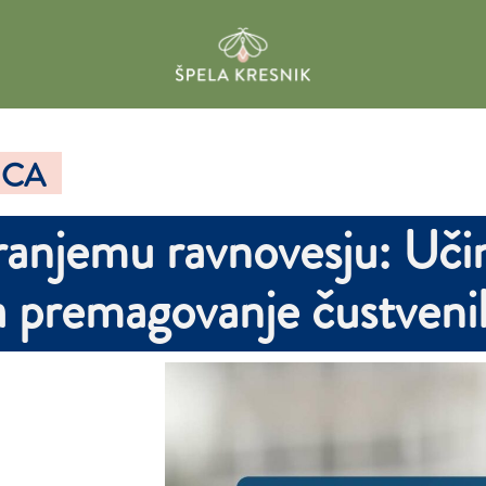
ICA
ranjemu ravnovesju: Učin
a premagovanje čustvenih