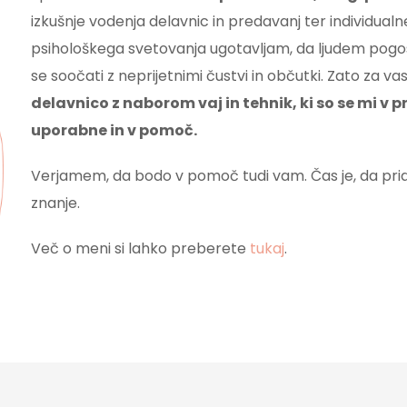
izkušnje vodenja delavnic in predavanj ter individual
psihološkega svetovanja ugotavljam, da ljudem pogo
se soočati z neprijetnimi čustvi in občutki. Zato za 
delavnico z naborom vaj in tehnik, ki so se mi v p
uporabne in v pomoč.
Verjamem, da bodo v pomoč tudi vam. Čas je, da prid
znanje.
Več o meni si lahko preberete
tukaj
.