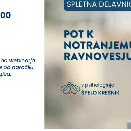
:00
 do webinarja
e ob naročilu.
gled.