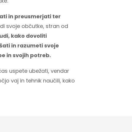
tke.
ati in preusmerjati ter
di svoje občutke, stran od
udi, kako dovoliti
šati in razumeti svoje
e in svojih potreb.
čas uspete ubežati, vendar
jo vaj in tehnik naučili, kako