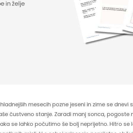
 in želje
 hladnejših mesecih pozne jeseni in zime se dnevi sk
aše čustveno stanje. Zaradi manj sonca, pogoste m
raka se lahko počutimo še bolj neprijetno. Hitro se 