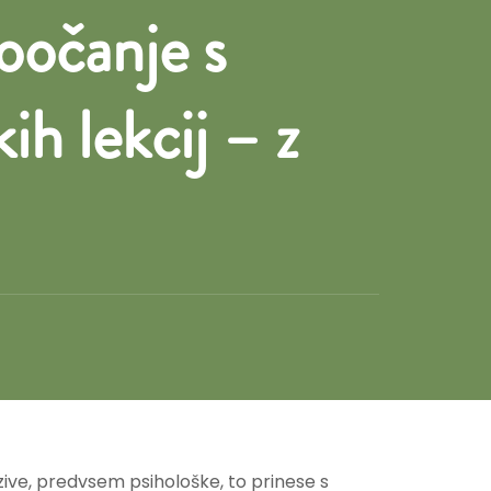
oočanje s
ih lekcij – z
izzive, predvsem psihološke, to prinese s