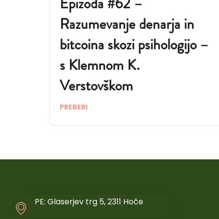
Epizoda #62 –
Razumevanje denarja in
bitcoina skozi psihologijo –
s Klemnom K.
Verstovškom
PREBERI
PE: Glaserjev trg 5, 2311 Hoče