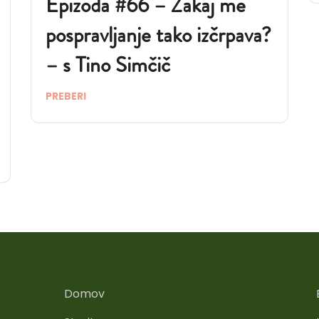
Epizoda #66 – Zakaj me
pospravljanje tako izčrpava?
– s Tino Simčič
PREBERI
Domov