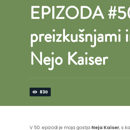
EPIZODA #50 – 
preizkušnjami in
Nejo Kaiser
830
V 50. epizodi je moja gostja
Neja Kaiser
, s k