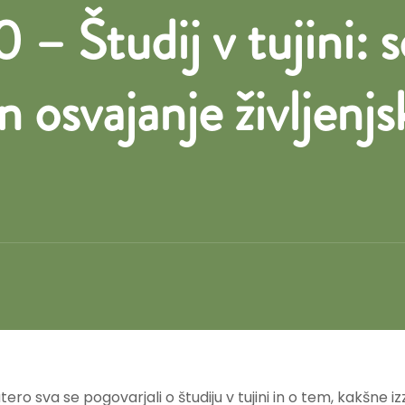
Študij v tujini: s
 osvajanje življenjsk
atero sva se pogovarjali o študiju v tujini in o tem, kakšne 