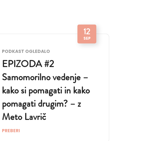
12
SEP
PODKAST OGLEDALO
EPIZODA #2
Samomorilno vedenje –
kako si pomagati in kako
pomagati drugim? – z
Meto Lavrič
PREBERI