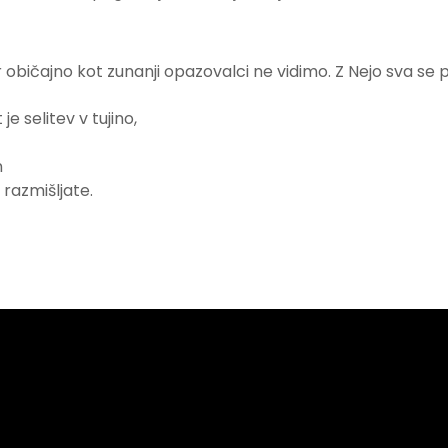
r običajno kot zunanji opazovalci ne vidimo. Z Nejo sva se 
 selitev v tujino,
n
 razmišljate.