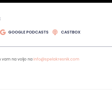
:
GOOGLE PODCASTS
CASTBOX
m vam na voljo na
info@spelakresnik.com