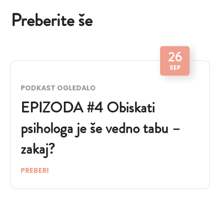
Preberite še
26
SEP
PODKAST OGLEDALO
EPIZODA #4 Obiskati
psihologa je še vedno tabu –
zakaj?
PREBERI