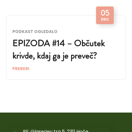
05
DEC
PODKAST OGLEDALO
EPIZODA #14 – Občutek
krivde, kdaj ga je preveč?
PREBERI
PE: Glaserjev trg 5, 2311 Hoče